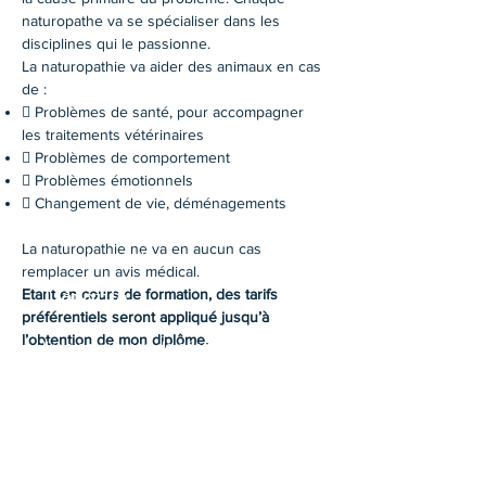
naturopathe va se spécialiser dans les
disciplines qui le passionne.
La naturopathie va aider des animaux en cas
de :
 Problèmes de santé, pour accompagner
les traitements vétérinaires
 Problèmes de comportement
 Problèmes émotionnels
 Changement de vie, déménagements
La naturopathie ne va en aucun cas
Prendez rendez-vous
remplacer un avis médical.
Déroulé
Etant en cours de formation, des tarifs
préférentiels seront appliqué jusqu’à
l’obtention de mon diplôme.
Il y a deux types de séances possible
: à distance ou sur place. Dans les
deux cas, un questionnaire sera
rempli ensemble, afin d’avoir un
maximum d’information sur diverses
thématiques (environnement,
alimentation, comportement…). Un